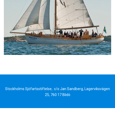
Stockholms Sjöfartsstiftelse, c/o Jan Sandberg, Lagerviksvägen
25, 760 17 Blidö